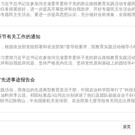
习习近平总书记在参加河北省委常委班子党的群众路线教育实践活动专题
治任务抓紧抓好，进一步提高开展批评和自我批评、开好专题民主生活会
的专题民主生活会。要进一步提高思想认识，充分做好会前准备，全面梳
环节有关工作的通知
会，根据农业部党组部署和农业部第7督导组要求，院教育实践活动领导小
学习贯彻习近平总书记在参加河北省委常委班子党的群众路线教育实践活
评和自我批评武器、坚持严格党内生活、坚持党性原则基础上的团结等4个问
”先进事迹报告会
实践活动，用身边的先进典型教育党员干部，中国农业科学院举行了“科技
、油料所李云昌、祁阳站黄晶5位同志分别讲述了他们及团队兢兢业业干好
党组书记陈萌山，中央国家机关宣传部、农业部第七督导组有关同志出席报告
首页