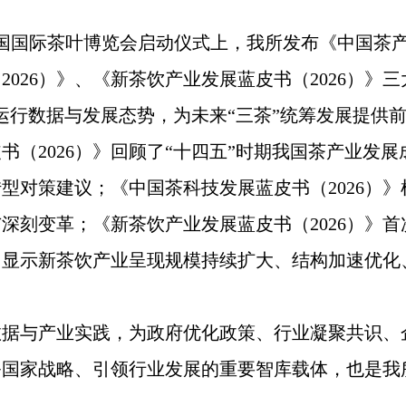
中国国际茶叶博览会启动仪式上，我所发布《中国茶产
026）》、《新茶饮产业发展蓝皮书（2026）》
运行数据与发展态势，为未来“三茶”统筹发展提供
书（2026）》回顾了“十四五”时期我国茶产业发
型对策建议；《中国茶科技发展蓝皮书（2026）》
深刻变革；《新茶饮产业发展蓝皮书（2026）》
，显示新茶饮产业呈现规模持续扩大、结构加速优化
数据与产业实践，为政府优化政策、行业凝聚共识、
务国家战略、引领行业发展的重要智库载体，也是我