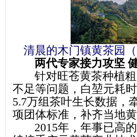
清晨的木门镇黄茶园（
两代专家接力攻坚 健
针对旺苍黄茶种植粗放
不足等问题，白堃元耗时
5.7万组茶叶生长数据
项团体标准，补齐当地黄
2015年，年事已高的