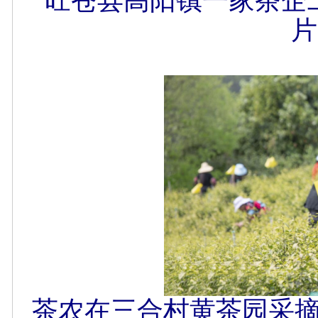
旺苍县高阳镇一家茶企
片
茶农在三合村黄茶园采