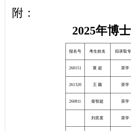
附：
2025年
报名号
考生姓名
拟录取
260151
黄
超
茶学
261320
王
颖
茶学
260811
柴智超
茶学
刘奕茗
茶学